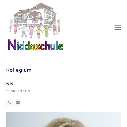
Kollegium
N.N.
Schulleiterin
Telefon
E-
Nummer
Mail