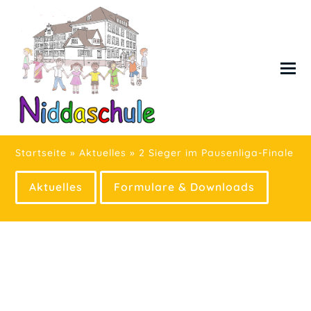
Startseite
»
Aktuelles
»
2 Sieger im Pausenliga-Finale
Aktuelles
Formulare & Downloads