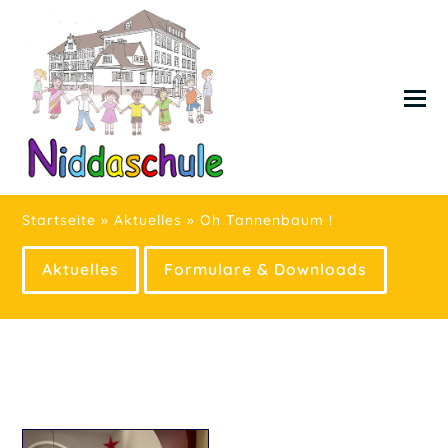
Startseite
»
Aktuelles
»
Oh Tannenbaum !
Aktuelles
Formulare & Downloads