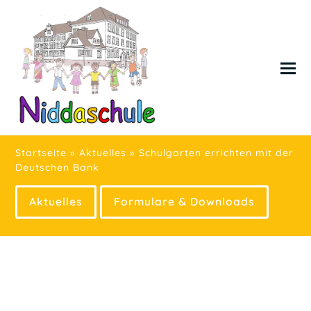
Startseite
»
Aktuelles
»
Schulgarten errichten mit der
Deutschen Bank
Aktuelles
Formulare & Downloads