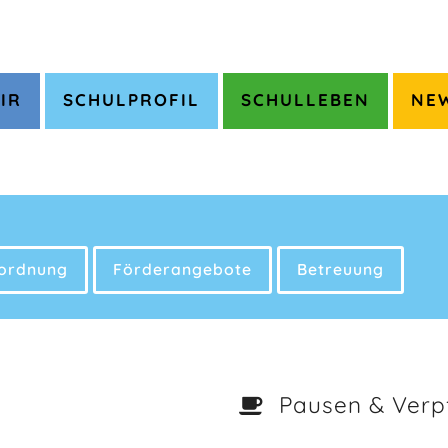
IR
SCHULPROFIL
SCHULLEBEN
NE
lordnung
Förderangebote
Betreuung
Pausen & Verp